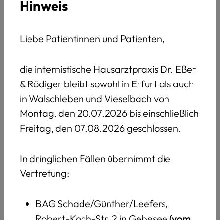
Dokumente
Hinweis
Laden Sie sich hier benötigte Dokumente für
Liebe Patientinnen und Patienten,
Ihre Behandlung herunter.
die internistische Hausarztpraxis Dr. Eßer
& Rödiger bleibt sowohl in Erfurt als auch
Patientenbogen Neuaufnahme [PDF]
in Walschleben und Vieselbach von
Montag, den 20.07.2026 bis einschließlich
Patientenbogen Bestellservice [PDF]
Freitag, den 07.08.2026 geschlossen.
Patientenbogen Blutdruck [PDF]
In dringlichen Fällen übernimmt die
Vertretung:
Patientenbogen Diabetestherapie [PDF]
BAG Schade/Günther/Leefers,
Robert-Koch-Str. 2 in Gebesee
(vom