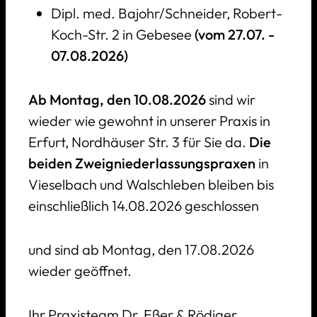
Dipl. med. Bajohr/Schneider, Robert-
Koch-Str. 2 in Gebesee
(vom 27.07. -
07.08.2026)
Standort
Ab Montag, den 10.08.2026
sind wir
Erfurt
wieder wie gewohnt in unserer Praxis in
Erfurt, Nordhäuser Str. 3 für Sie da.
Die
beiden Zweigniederlassungspraxen
in
Sprechzeiten
Vieselbach und Walschleben bleiben bis
Mo–Fr: 8–12 Uhr
einschließlich 14.08.2026 geschlossen
zusätzlich Di: 14–16 Uhr + Do: 14–17 Uhr
Täglich: Akutsprechstunde 8–09:30 Uhr
und sind ab Montag, den 17.08.2026
& Infektsprechstunde 11–11:30 Uhr
wieder geöffnet.
Anschrift
Ihr Praxisteam Dr. Eßer & Rödiger